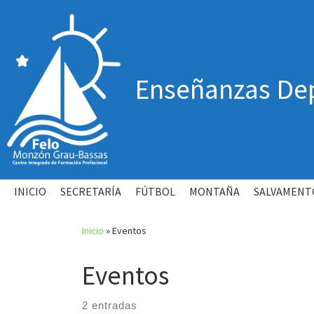
Skip
to
content
Enseñanzas Dep
INICIO
SECRETARÍA
FÚTBOL
MONTAÑA
SALVAMENT
Inicio
»
Eventos
Eventos
2 entradas