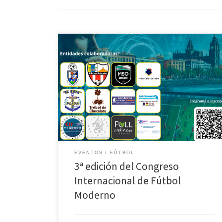
Los próximos 5, 6 y 7 de junio se celebrará en nuestro
Centro la 3ª edición del Congreso Internacional de
Fútbol Moderno, con una oferta variada de
prestigiosos y reconocidos ponentes, que nos
trasladarán sus conocimientos y experiencias sobre
distintos aspectos del mundo del fútbol: el
entrenamiento, la preparación física, […]
EVENTOS
FÚTBOL
3ª edición del Congreso
Internacional de Fútbol
Moderno