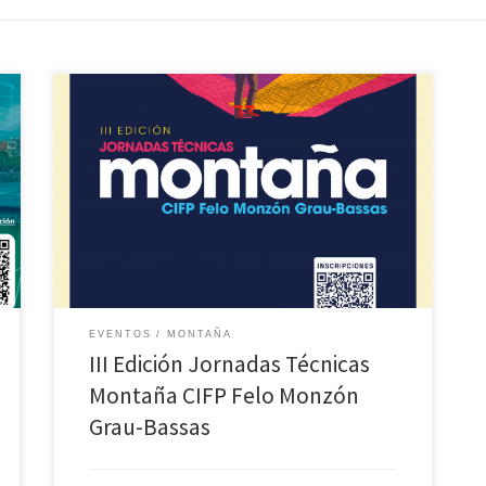
Se abren las inscripciones de las III Jornadas Técnicas
CIFP Felo Monzón Grau-Bassas organizadas por
nuestro centro en colaboración de la Federación
Canaria de Montañismo.No pierdas la oportunidad de
participar en un foro abierto a toda la comunidad
educativa y público general. AFORO LIMITADO.
Programa en pdf
EVENTOS
MONTAÑA
III Edición Jornadas Técnicas
Montaña CIFP Felo Monzón
Grau-Bassas