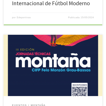
Internacional de Fútbol Moderno
por
Edeportivas
Publicada
15/05/2024
Se abren las inscripciones de las III Jornadas Técnicas CIFP Felo
Monzón Grau-Bassas organizadas por nuestro centro en
colaboración de la Federación Canaria de Montañismo.No pierdas
la oportunidad de participar en un foro abierto a toda la
comunidad educativa y público general. AFORO LIMITADO.
Programa en pdf
EVENTOS
MONTAÑA