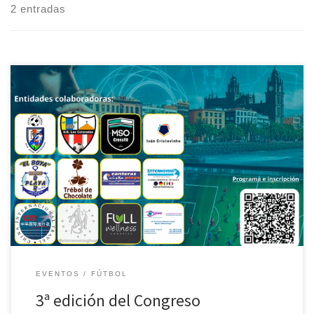
2 entradas
Los próximos 5, 6 y 7 de junio se celebrará en nuestro Centro la 3ª
edición del Congreso Internacional de Fútbol Moderno, con una
oferta variada de prestigiosos y reconocidos ponentes, que nos
trasladarán sus conocimientos y experiencias sobre distintos
aspectos del mundo del fútbol: el entrenamiento, la preparación
física, […]
EVENTOS
FÚTBOL
3ª edición del Congreso